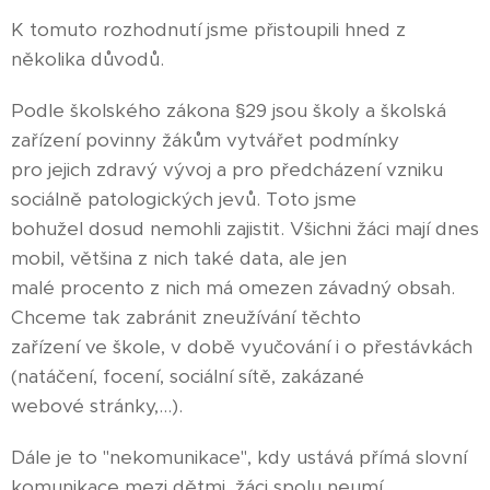
K tomuto rozhodnutí jsme přistoupili hned z
několika důvodů.
Podle školského zákona §29 jsou školy a školská
zařízení povinny žákům vytvářet podmínky
pro jejich zdravý vývoj a pro předcházení vzniku
sociálně patologických jevů. Toto jsme
bohužel dosud nemohli zajistit. Všichni žáci mají dnes
mobil, většina z nich také data, ale jen
malé procento z nich má omezen závadný obsah.
Chceme tak zabránit zneužívání těchto
zařízení ve škole, v době vyučování i o přestávkách
(natáčení, focení, sociální sítě, zakázané
webové stránky,...).
Dále je to "nekomunikace", kdy ustává přímá slovní
komunikace mezi dětmi, žáci spolu neumí