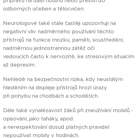
přípravu na další hodinu nebo přesun do
odborných učeben a tělocvičen.
Neurologové také stále častěji upozorňují na
negativní vliv nadměrného používání těchto
přístrojů na funkce mozku, paměti, soustředění,
nadměrnou jednostrannou zátěž očí
vedoucích často k nervozitě, ke stresovým situacím
až depresím.
Nehledě na bezpečnostní rizika, kdy neustálým
hleděním na displeje přístrojů hrozí úrazy
při pohybu na chodbách a schodištích.
Dále také vynalézavost žáků při zneužívání mobilů -
opisování, jako taháky, apod.
a nerespektování dosud platných pravidel
nepoužívat mobily v hodinách.