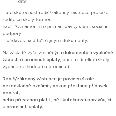
dítě
Tuto skutečnost rodič/zákonný zástupce prokáže
ředitelce školy formou
např. "Oznámením o přiznání dávky státní sociální
podpory
– přídavek na dítě", či jinými dokumenty.
Na základě výše zmíněných
dokumentů
a
vyplněné
žádosti o prominutí úplaty
, bude ředitelkou školy
vydáno rozhodnutí o prominutí.
Rodič/zákonný zástupce je povinen škole
bezodkladně oznámit, pokud přestane přídavek
pobírat,
nebo přestanou platit jiné skutečnosti opravňující
k prominutí úplaty.