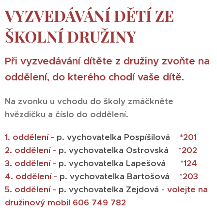
VYZVEDÁVÁNÍ DĚTÍ ZE
ŠKOLNÍ DRUŽINY
Při vyzvedávání dítěte z družiny zvoňte na
oddělení, do kterého chodí vaše dítě.
Na zvonku u vchodu do školy zmáčkněte
hvězdičku a číslo do oddělení.
1. oddělení -
p. vychovatelka Pospíšilová
*201
2. oddělení -
p. vychovatelka Ostrovská
*202
3. oddělení -
p. vychovatelka Lapešová
*124
4. oddělení -
p. vychovatelka Bartošová
*203
5. oddělení -
p. vychovatelka Zejdová
- volejte na
družinový mobil 606 749 782