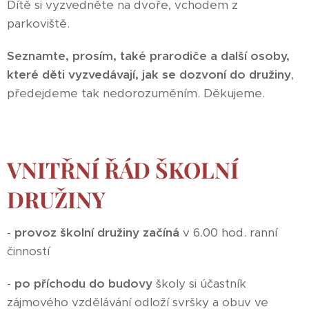
Dítě si vyzvedněte na dvoře, vchodem z
parkoviště.
Seznamte, prosím, také prarodiče a další osoby,
které děti vyzvedávají, jak se dozvoní do družiny
,
předejdeme tak nedorozuměním. Děkujeme.
VNITŘNÍ ŘÁD ŠKOLNÍ
DRUŽINY
-
provoz školní družiny začíná
v 6.00 hod. ranní
činností
-
po příchodu do budovy
školy si účastník
zájmového vzdělávání odloží svršky a obuv ve