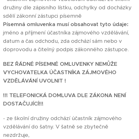
družiny dle zápisního lístku, odchylky od docházky
sdělí zákonní zástupci písemně
Písemná omluvenka musí obsahovat tyto údaje:
jméno a příjmení účastníka zájmového vzdělávání,
datum a čas odchodu, zda odchází sám nebo v
doprovodu a čitelný podpis zákonného zástupce.
BEZ ŘÁDNÉ PÍSEMNÉ OMLUVENKY NEMŮŽE
VYCHOVATELKA ÚČASTNÍKA ZÁJMOVÉHO
VZDĚLÁVÁNÍ UVOLNIT !
!!! TELEFONICKÁ DOMLUVA DLE ZÁKONA NENÍ
DOSTAČUJÍCÍ!!!
- ze školní družiny odchází účastník zájmového
vzdělávání do šatny. V šatně se zbytečně
nezdržuje,