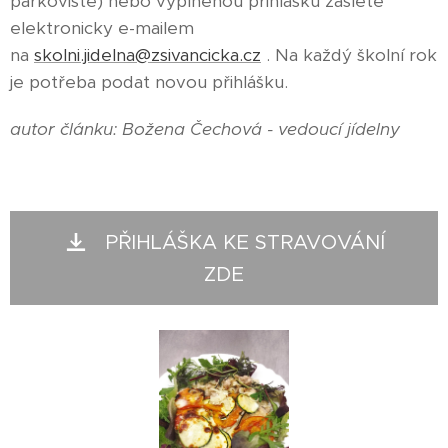
parkoviště) nebo vyplněnou přihlášku zašlete
elektronicky e-mailem
na
skolni.jidelna@zsivancicka.cz
. Na každý školní rok
je potřeba podat novou přihlášku.
autor článku: Božena Čechová - vedoucí jídelny
PŘIHLÁŠKA KE STRAVOVÁNÍ
ZDE